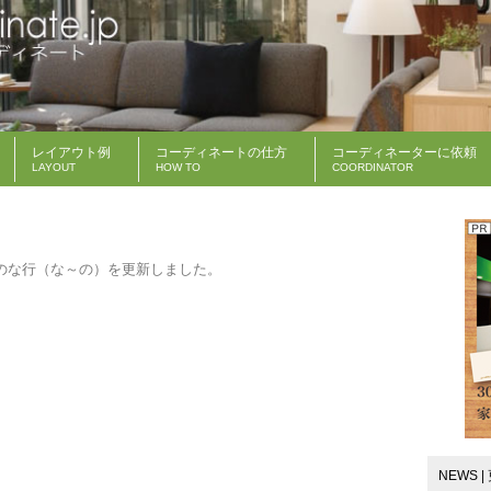
レイアウト例
コーディネートの仕方
コーディネーターに依頼
LAYOUT
HOW TO
COORDINATOR
の
な行（な～の）
を更新しました。
NEWS 