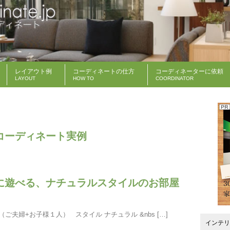
レイアウト例
コーディネートの仕方
コーディネーターに依頼
LAYOUT
HOW TO
COORDINATOR
コーディネート実例
に遊べる、ナチュラルスタイルのお部屋
（ご夫婦+お子様１人） スタイル ナチュラル &nbs […]
インテリ