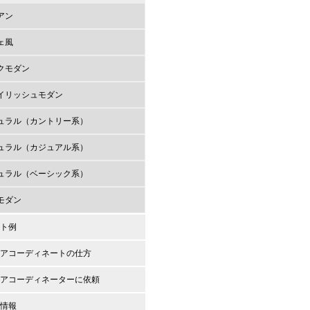
アン
ェ風
クモダン
イリッシュモダン
ュラル（カントリー系）
ュラル（カジュアル系）
ュラル（ベーシック系）
モダン
ト例
アコーディネートの仕方
アコーディネーターに依頼
情報